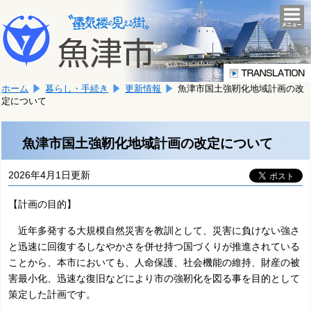
本
こ
文
togg
navi
こ
へ
か
移
ら
動
本
し
ホーム
暮らし・手続き
更新情報
魚津市国土強靭化地域計画の改
文
ま
定について
で
す。
す。
魚津市国土強靭化地域計画の改定について
2026年4月1日更新
【計画の目的】
近年多発する大規模自然災害を教訓として、災害に負けない強さ
と迅速に回復するしなやかさを併せ持つ国づくりが推進されている
ことから、本市においても、人命保護、社会機能の維持、財産の被
害最小化、迅速な復旧などにより市の強靭化を図る事を目的として
策定した計画です。