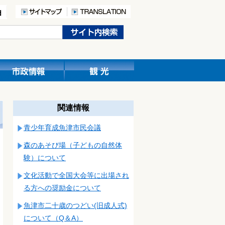
関連情報
青少年育成魚津市民会議
森のあそび場（子どもの自然体
験）について
文化活動で全国大会等に出場され
る方への奨励金について
魚津市二十歳のつどい(旧成人式)
について（Q＆A）