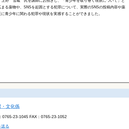
 上野 雪蔵 氏を講師にお招きし、
「青少年を取り巻く現状について」と
広まる薬物や、SNSを起因とする犯罪について、実際のSNSの投稿内容や薬
近に青少年に関わる犯罪や現状を実感することができました。
習・文化係
：
0765-23-1045
FAX：
0765-23-1052
を送る