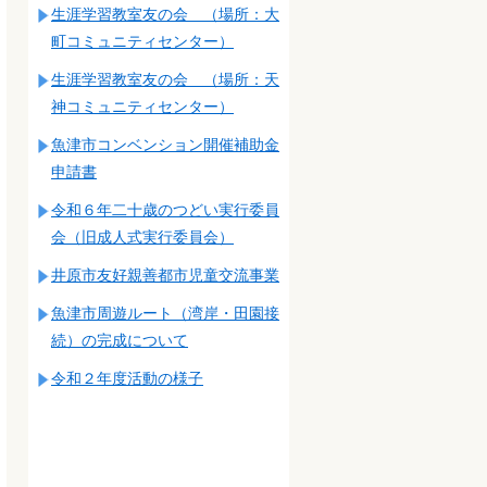
生涯学習教室友の会 （場所：大
町コミュニティセンター）
生涯学習教室友の会 （場所：天
神コミュニティセンター）
魚津市コンベンション開催補助金
申請書
令和６年二十歳のつどい実行委員
会（旧成人式実行委員会）
井原市友好親善都市児童交流事業
魚津市周遊ルート（湾岸・田園接
続）の完成について
令和２年度活動の様子