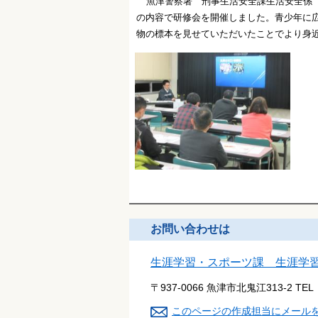
魚津警察署 刑事生活安全課生活安全係
の内容で研修会を開催しました。
青少年に
物の標本を
見せていただいたことでより身
お問い合わせは
生涯学習・スポーツ課 生涯学
〒937-0066 魚津市北鬼江313-2
TEL
このページの作成担当にメール