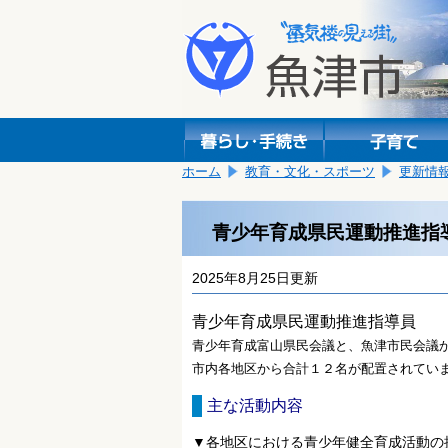
本
こ
文
こ
へ
か
移
ら
動
本
し
文
ま
で
す。
す。
ホーム
教育・文化・スポーツ
更新情
青少年育成県民運動推進指
2025年8月25日更新
青少年育成県民運動推進指導員
青少年育成富山県民会議と、魚津市民会議
市内各地区から合計１２名が配置されてい
主な活動内容
▼各地区における青少年健全育成活動の