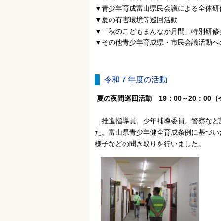
▼青少年育成富山県民会議による全体研
▼夏の有害環境等巡回活動
▼「秋のこどもまんなか月間」特別研修
▼その他青少年育成県・市民会議活動へ
令和７年度の活動
夏の夜間巡回活動 19：00～20：00
推進指導員、少年補導委員、警察など計
た。
富山県青少年健全育成条例に基づい
様子などの聞き取りを行いました。