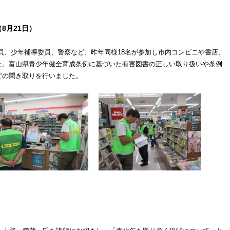
8月21日）
、少年補導委員、警察など、昨年同様18名が参加し市内コンビニや書店、
た。富山県青少年健全育成条例に基づいた有害図
書の正しい取り扱いや
条例
どの聞き取りを行いました。
）