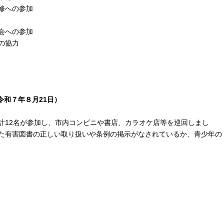
修への参加
会への参加
の協力
（令和７年８月21日）
12名が参加し、
市内コンビニや書店、カラオケ店等を巡回しまし
た有害図
書の正しい取り扱いや
条例の掲示がなされているか、青少年の