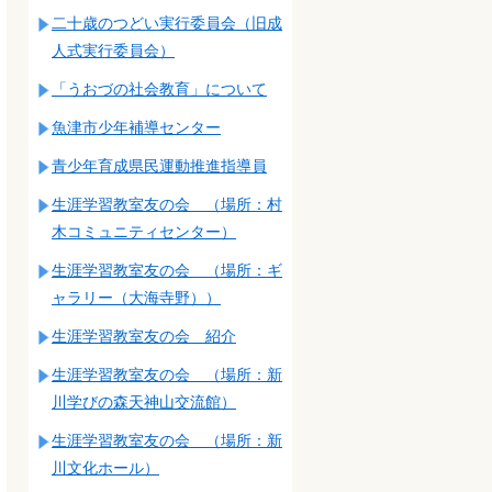
二十歳のつどい実行委員会（旧成
人式実行委員会）
「うおづの社会教育」について
魚津市少年補導センター
青少年育成県民運動推進指導員
生涯学習教室友の会 （場所：村
木コミュニティセンター）
生涯学習教室友の会 （場所：ギ
ャラリー（大海寺野））
生涯学習教室友の会 紹介
生涯学習教室友の会 （場所：新
川学びの森天神山交流館）
生涯学習教室友の会 （場所：新
川文化ホール）