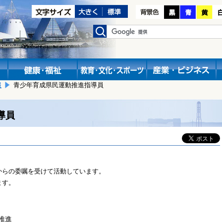
報
青少年育成県民運動推進指導員
導員
からの委嘱を受けて活動しています。
ます。
推進