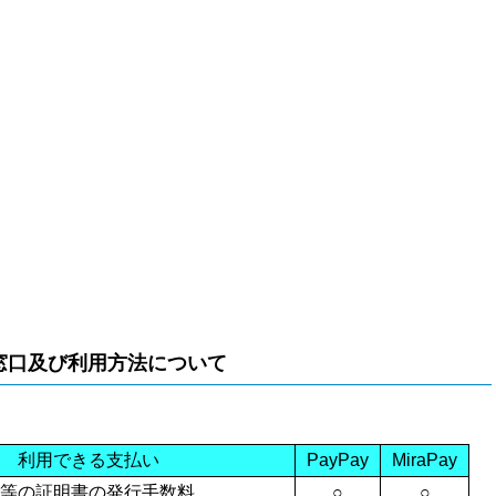
窓口及び利用方法について
利用できる支払い
PayPay
MiraPay
等の証明書の発行手数料
○
○