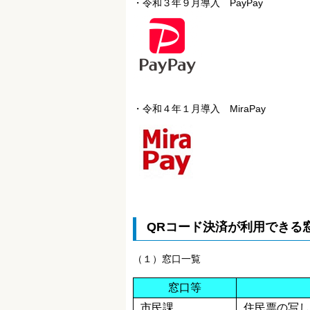
・令和３年９月導入 PayPay
・
令和４年１月導入 MiraPay
QRコード決済が利用できる
（１）窓口一覧
窓口等
市民課
住民票の写し