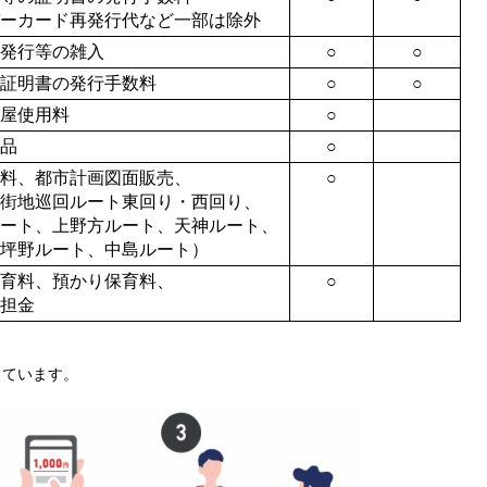
ーカード再発行代など一部は除外
発行等の雑入
○
○
証明書の発行手数料
○
○
屋使用料
○
品
○
料、都市計画図面販売、
○
街地巡回ルート東回り・西回り、
ート、上野方ルート、天神ルート、
坪野ルート、中島ルート）
育料、預かり保育料、
○
担金
しています。