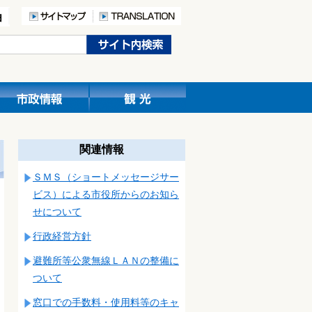
関連情報
ＳＭＳ（ショートメッセージサー
ビス）による市役所からのお知ら
せについて
行政経営方針
避難所等公衆無線ＬＡＮの整備に
ついて
窓口での手数料・使用料等のキャ