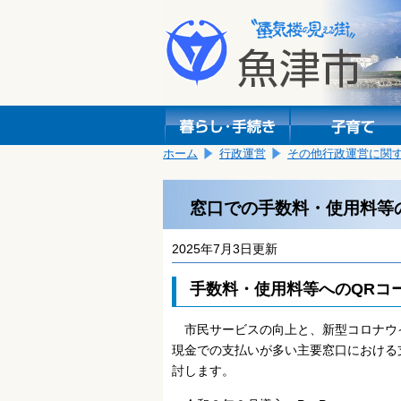
本
こ
文
こ
へ
か
移
ら
動
本
し
文
ま
で
す。
す。
ホーム
行政運営
その他行政運営に関
窓口での手数料・使用料等
2025年7月3日更新
手数料・使用料等へのQRコ
市民サービスの向上と、新型コロナウ
現金での支払いが多い主要窓口における
討します。