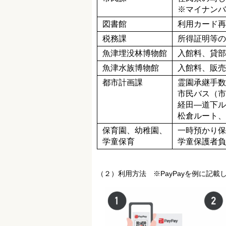
※マイナンバ
図書館
利用カード再
税務課
所得証明等の
魚津埋没林博物館
入館料、
貸部
魚津水族博物館
入館料、
販売
都市計画課
霊園承継手数
市民バス（市
経田―道下ル
松倉ルート、
保育園、幼稚園、
一時預かり保
学童保育
学童保護者負
（２）利用方法 ※PayPayを例に記載