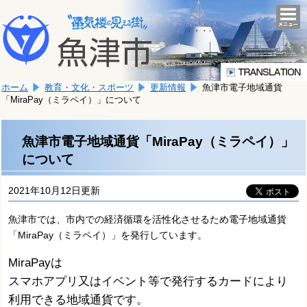
本
こ
文
togg
navi
こ
へ
か
移
ら
動
本
し
ホーム
教育・文化・スポーツ
更新情報
魚津市電子地域通貨
文
ま
「MiraPay（ミラペイ）」について
で
す。
す。
魚津市電子地域通貨「MiraPay（ミラペイ）」
について
2021年10月12日更新
魚津市では、市内での経済循環を活性化させるため電子地域通貨
「MiraPay（ミラペイ）」を発行しています。
MiraPayは
スマホアプリ又はイベント等で発行するカードにより
利用できる地域通貨です。