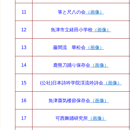
11
箏と尺八の会
（画像）
12
魚津市立経田小学校
（画像）
13
藤間流 華松会
（画像）
14
鹿熊刀踊り保存会
（画像）
15
(公社)日本詩吟学院渓流吟詩会
（画像）
16
魚津蜃気楼節保存会
（画像）
17
可西舞踊研究所
（画像）