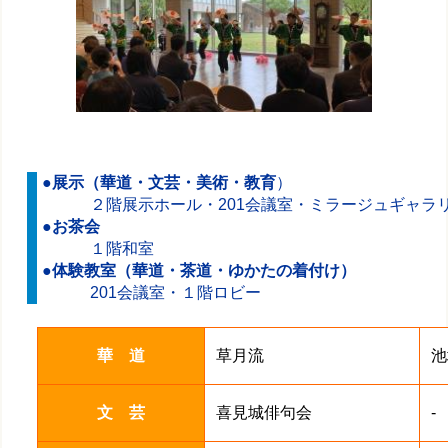
●展示（華道・文芸・美術・教育
）
２階展示ホール・201会議室・ミラージュギャラリ
●お茶会
１階和室
●体験教室（華道・茶道・ゆかたの着付け）
201会議室・１階ロビー
華 道
草月流
池
文 芸
喜見城俳句会
-