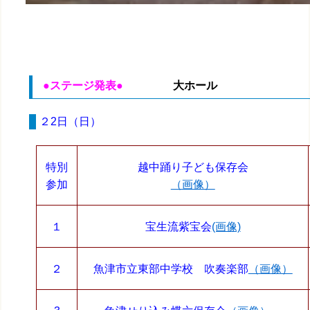
●ステージ発表●
大ホール
２2日（日）
特別
越中踊り子ども保存会
参加
（画像）
１
宝生流紫宝会
(画像)
２
魚津市立東部中学校 吹奏楽部
（画像）