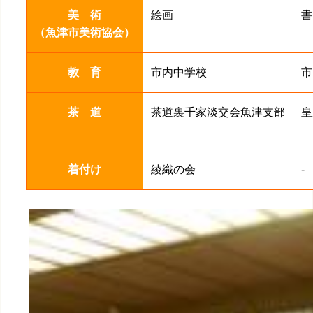
美 術
絵画
書
（魚津市美術協会）
教 育
市内中学校
市
茶 道
茶道裏千家淡交会魚津支部
皇
着付け
綾織の会
-