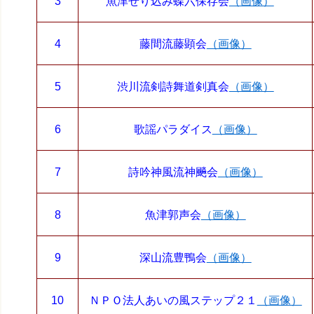
3
魚津せり込み蝶六保存会
（画像）
4
藤間流藤顕会
（画像）
5
渋川流剣詩舞道剣真会
（画像）
6
歌謡パラダイス
（画像）
7
詩吟神風流神飈会
（画像）
8
魚津郭声会
（画像）
9
深山流豊鴨会
（画像）
10
ＮＰＯ法人あいの風ステップ２１
（画像）