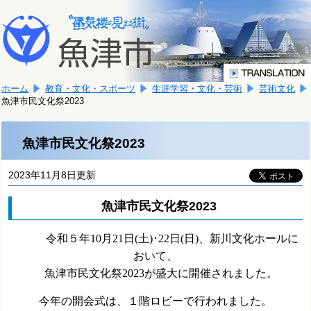
本
こ
文
こ
へ
か
移
ら
動
本
し
ホーム
教育・文化・スポーツ
生涯学習・文化・芸術
芸術文化
文
ま
魚津市民文化祭2023
で
す。
す。
魚津市民文化祭2023
2023年11月8日更新
魚津市民文化祭2023
令和５
年
10
月21日
(
土
)
･22日
(
日
)
、新川文化ホールに
おいて、
魚津市民文化祭2023が盛大に開催されました。
今年の開会式は、１階ロビーで行われました。