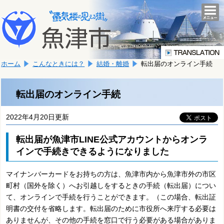
本
こ
文
togg
navi
こ
へ
か
移
ら
動
本
し
ホーム
こんなときには？
結婚・離婚
転出届のオンライン手続
文
ま
で
す。
す。
転出届のオンライン手続
2022年4月20日更新
転出届が魚津市LINE公式アカウントからオンラ
インで手続きできるようになりました
マイナンバーカードをお持ちの方は、魚津市内から魚津市外の市区
町村（国外を除く）へお引越しをするときの手続（転出届）につい
て、オンラインで手続を行うことができます。（この場合、転出証
明書の交付を省略します。転出届のために市役所へ来庁する必要は
ありませんが、その他の手続を窓口で行う必要がある場合がありま