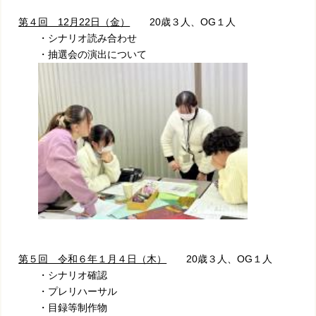
第４回 12月22日（金）
20歳３人、OG１人
・シナリオ読み合わせ
・抽選会の演出について
第５回 令和６年１月４日（木）
20歳３人、OG１人
・シナリオ確認
・プレリハーサル
・目録等制作物