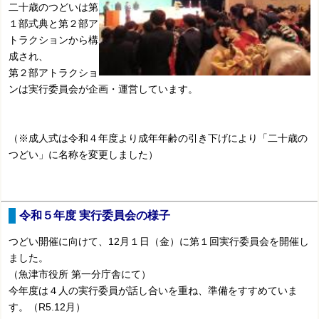
二十歳のつどいは第
１部式典と第２部ア
トラクションから構
成され、
第２部アトラクショ
ンは実行委員会が企画・運営しています。
（※成人式は令和４年度より成年年齢の引き下げにより「二十歳の
つどい」に名称を変更しました）
令和５年度 実行委員会の様子
つどい開催に向けて、12月１日（金）に第１回実行委員会を開催し
ました。
（魚津市役所 第一分庁舎にて）
今年度は４人の
実行委員が話し合いを重ね、準備をすすめていま
す
。（R5.12月）