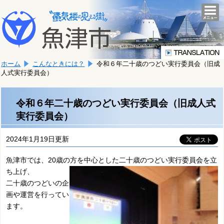
本
こ
文
togg
navi
こ
へ
か
移
ら
動
本
し
ホーム
こんなときには？
令和６年二十歳のつどい実行委員会（旧成
文
ま
人式実行委員会）
で
す。
す。
令和６年二十歳のつどい実行委員会（旧成人式
実行委員会）
2024年1月19日更新
魚津市では、20歳の方を中心とした二十歳のつどい実行委員会を立
ち上げ、
二十歳のつどいの企
画や運営を行ってい
ます。