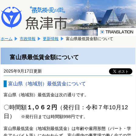
本
こ
文
こ
へ
か
移
ら
動
本
し
ホーム
市政情報
更新情報
富山県最低賃金額について
文
ま
で
す。
す。
富山県最低賃金額について
2025年9月17日更新
富山県（地域別）最低賃金について
富山県（地域別）最低賃金は次の通りです。
〇時間額
１,０６２円
（発行日：令和７年10月12
日）
※発行日までは時間額998円です。
富山県最低賃金（地域別最低賃金）は年齢や雇用形態（パート・学
生アルバイト等）にかかわらず、富山県内の事業場で働く全ての労