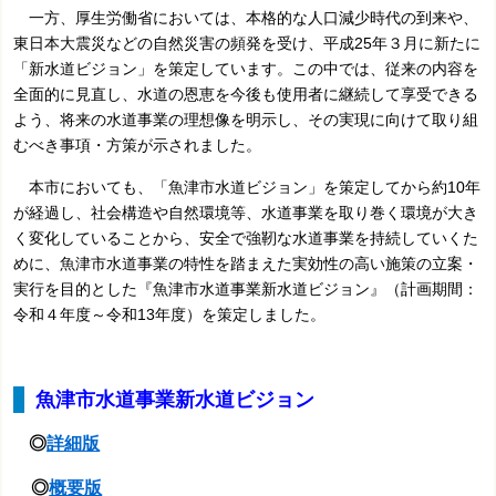
一方、厚生労働省においては、本格的な人口減少時代の到来や、
東日本大震災などの自然災害の頻発を受け、平成25年３月に新たに
「新水道ビジョン」を策定しています。この中では、従来の内容を
全面的に見直し、水道の恩恵を今後も使用者に継続して享受できる
よう、将来の水道事業の理想像を明示し、その実現に向けて取り組
むべき事項・方策が示されました。
本市においても、「魚津市水道ビジョン」を策定してから約10年
が経過し、社会構造や自然環境等、水道事業を取り巻く環境が大き
く変化していることから、安全で強靭な水道事業を持続していくた
めに、魚津市水道事業の特性を踏まえた実効性の高い施策の立案・
実行を目的とした『魚津市水道事業新水道ビジョン』（計画期間：
令和４年度～令和13年度）を策定しました。
魚津市水道事業新水道ビジョン
◎
詳細版
◎
概要版