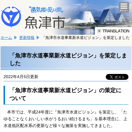
本
こ
文
togg
navi
こ
へ
か
移
ら
動
本
し
ホーム
更新情報
「魚津市水道事業新水道ビジョン」を策定しました
文
ま
で
す。
す。
「魚津市水道事業新水道ビジョン」を策定しま
した
2022年4月5日更新
「魚津市水道事業新水道ビジョン」の策定に
ついて
本市では、平成24年度に『魚津市水道ビジョン』を策定し、「た
ゆることなくおいしい水がうるおい続けるまち」を基本理念に、上
水道低区配水系の更新など様々な施策を実施してきました。