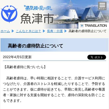
本
こ
文
togg
navi
こ
へ
か
移
ら
動
本
し
ホーム
こんなときには？
長寿・介護
高齢者の虐待防止について
文
ま
で
す。
す。
高齢者の虐待防止について
2022年4月5日更新
【高齢者虐待に気づいたら】
高齢者虐待は、早い時期に相談することで、介護サービス利用に
つなげたり、介護者のストレスを軽減したりすることで、予防する
ことができます。仮に虐待が起きても、早期に発見し高齢者や養護
者・家族に対する支援を開始することで、虐待の深刻化を防ぐこと
もできます。