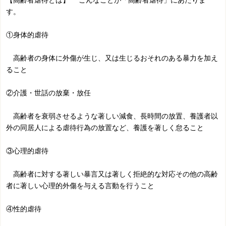
【高齢者虐待とは】 こんなことが「高齢者虐待」にあたりま
す。
①身体的虐待
高齢者の身体に外傷が生じ、又は生じるおそれのある暴力を加え
ること
②介護・世話の放棄・放任
高齢者を衰弱させるような著しい減食、長時間の放置、養護者以
外の同居人による虐待行為の放置など、養護を著しく怠ること
③心理的虐待
高齢者に対する著しい暴言又は著しく拒絶的な対応その他の高齢
者に著しい心理的外傷を与える言動を行うこと
④性的虐待