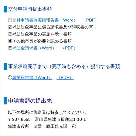
交付申請時提出書類
①
交付申請書兼実績報告書（Word）
（PDF）
②
補助対象事業に係る請求書及び領収書の写し
③補助対象事業の実施を示す書類
④その他市長が必要と認める書類
⑤
補助金請求書（Word）
（PDF）
事業承継完了まで（完了時も含める）提出する書類
①
事業報告書（Word）
（PDF）
申請書類の提出先
以下の場所に郵送又は持参してください。
〒937-8555 富山県魚津市釈迦堂1-10-1
魚津市役所 ３階 商工観光課 宛