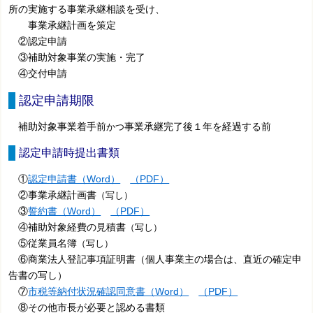
所の実施する事業承継相談を受け、
事業承継計画を策定
②認定申請
③補助対象事業の実施・完了
④交付申請
認定申請期限
補助対象事業着手前
事業承継完了後１年を経過する前
かつ
認定申請時提出書類
①
認定申請書（Word）
（PDF）
②事業承継計画書
（写し）
③
誓約書（Word）
（PDF）
④補助対象経費の見積書
（写し）
⑤従業員名簿
（写し）
⑥商業法人登記事項証明書（個人事業主の場合は、直近の確定申
告書の写し）
⑦
市税等納付状況確認同意書（Word）
（PDF）
⑧その他市長が必要と認める書類