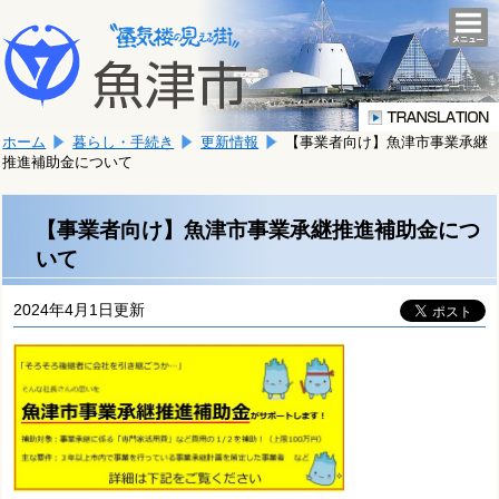
本
こ
文
togg
navi
こ
へ
か
移
ら
動
本
し
ホーム
暮らし・手続き
更新情報
【事業者向け】魚津市事業承継
文
ま
推進補助金について
で
す。
す。
【事業者向け】魚津市事業承継推進補助金につ
いて
2024年4月1日更新