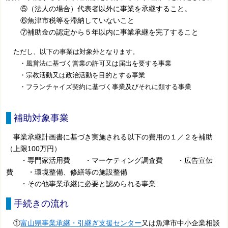
⑤（法人の場合）代表者以外に事業を承継すること。
⑥魚津市税等を滞納していないこと
⑦補助金の認定から５年以内に事業承継を完了すること
ただし、以下の事業は対象外となります。
・風営法に基づく営業の許可又は届出を要する事業
・宗教活動又は政治活動を目的とする事業
・フランチャイズ契約に基づく事業及びそれに類する事業
補助対象事業
事業承継計画書に基づき実施される以下の費用の１／２を補助
（上限100万円）
・専門家活用費 ・マーケティング調査費 ・広告宣伝
費 ・環境整備、修繕等の施設整備
・その他事業承継に必要と認められる事業
手続きの流れ
①
富山県事業承継・引継ぎ支援センター
又は魚津市中小企業相談