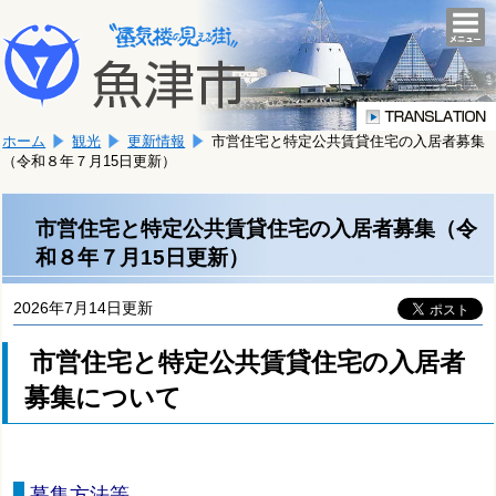
本
こ
文
togg
navi
こ
へ
か
移
ら
動
本
し
ホーム
観光
更新情報
市営住宅と特定公共賃貸住宅の入居者募集
文
ま
（令和８年７月15日更新）
で
す。
す。
市営住宅と特定公共賃貸住宅の入居者募集（令
和８年７月15日更新）
2026年7月14日更新
市営住宅と特定公共賃貸住宅の入居者
募集について
募集方法等