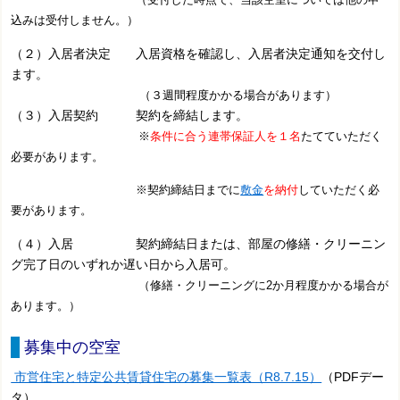
込みは受付しません。）
（２）入居者決定 入居資格を確認し、入居者決定通知を交付し
ます。
（３週間程度かかる場合があります）
（３）入居契約 契約を締結します。
※
条件に合う連帯保証人を１名
たてていただく
必要があります。
※契約締結日までに
敷金
を納付
していただく必
要があります。
（４）入居 契約締結日または、部屋の修繕・クリーニン
グ完了日のいずれか遅い日から入居可。
（修繕・クリーニングに2か月程度かかる場合が
あります。）
募集中の空室
市営住宅と特定公共賃貸住宅の募集一覧表（R8.7.15）
（PDFデー
タ）