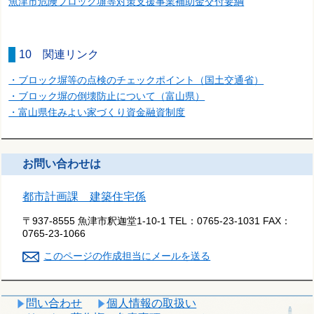
魚津市危険ブロック塀等対策支援事業補助金交付要綱
10 関連リンク
・ブロック塀等の点検のチェックポイント（国土交通省）
・ブロック塀の倒壊防止について（富山県）
・富山県住みよい家づくり資金融資制度
お問い合わせは
都市計画課 建築住宅係
〒937-8555 魚津市釈迦堂1-10-1
TEL：
0765-23-1031
FAX：
0765-23-1066
このページの作成担当にメールを送る
問い合わせ
個人情報の取扱い