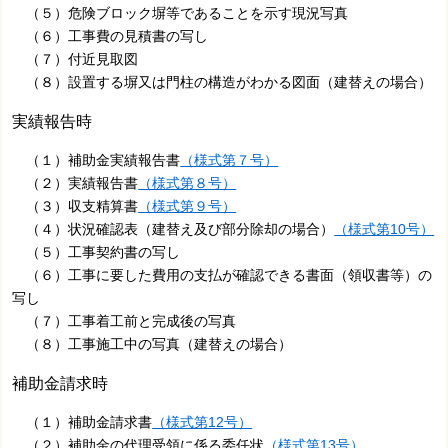
（５）危険ブロック塀等であることを示す現況写真
（６）工事費の見積書の写し
（７）付近見取図
（８）設置する塀又は門柱の構造がわかる図面（建替えの場合）
実績報告時
（１）補助金実績報告書
（様式第７号）
（２）実績報告書
（様式第８号）
（３）収支精算書
（様式第９号）
（４）状況確認表（建替え及び部分除却の場合）
（様式第10号）
（５）工事契約書の写し
（６）工事に要した費用の支払が確認できる書面（領収書等）の
写し
（７）工事着工前と完成後の写真
（８）工事施工中の写真（建替えの場合）
補助金請求時
（１）補助金請求書
（様式第12号）
（２）補助金の代理受領に係る委任状
（様式第13号）