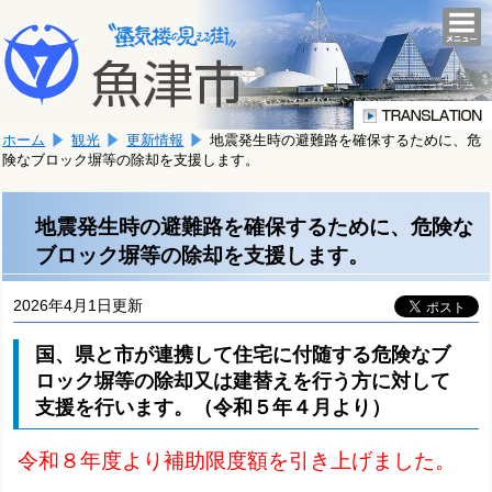
本
こ
文
togg
navi
こ
へ
か
移
ら
動
本
し
ホーム
観光
更新情報
地震発生時の避難路を確保するために、危
文
ま
険なブロック塀等の除却を支援します。
で
す。
す。
地震発生時の避難路を確保するために、危険な
ブロック塀等の除却を支援します。
2026年4月1日更新
国、県と市が連携して住宅に付随する危険なブ
ロック塀等の除却又は建替えを行う方に対して
支援を行います。（令和５年４月より）
令和８年度より補助限度額を引き上げました。