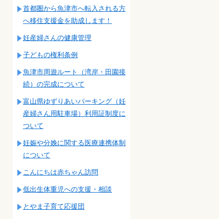
首都圏から魚津市へ転入される方
へ移住支援金を助成します！
妊産婦さんの健康管理
子どもの権利条例
魚津市周遊ルート（湾岸・田園接
続）の完成について
富山県ゆずりあいパーキング（妊
産婦さん用駐車場）利用証制度に
ついて
妊娠や分娩に関する医療連携体制
について
こんにちは赤ちゃん訪問
低出生体重児への支援・相談
とやま子育て応援団