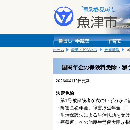
本
こ
文
こ
へ
か
移
ら
動
本
し
文
ま
で
す。
す。
ホーム
産業・ビジネス
更新情報
国民年金の保険料免除・猶
2026年4月9日更新
法定免除
第1号被保険者が次のいずれかに
・障害基礎年金、障害厚生年金（1
・生活保護法による生活扶助を受け
・療養所、その他厚生労働大臣が指