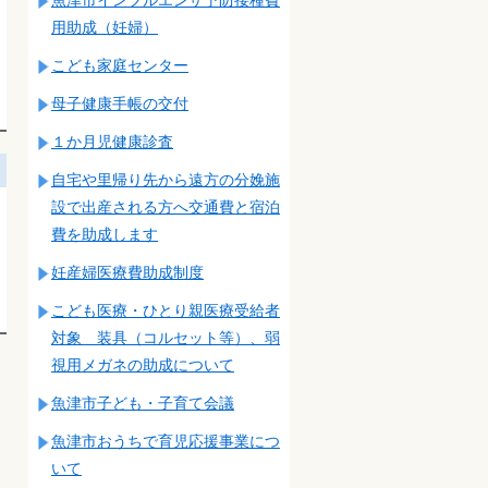
用助成（妊婦）
こども家庭センター
母子健康手帳の交付
１か月児健康診査
自宅や里帰り先から遠方の分娩施
設で出産される方へ交通費と宿泊
費を助成します
妊産婦医療費助成制度
こども医療・ひとり親医療受給者
対象 装具（コルセット等）、弱
視用メガネの助成について
魚津市子ども・子育て会議
魚津市おうちで育児応援事業につ
いて