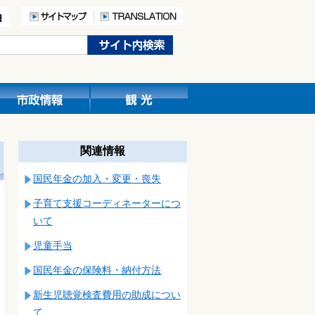
関連情報
国民年金の加入・変更・喪失
子育て支援コーディネーターにつ
いて
児童手当
国民年金の保険料・納付方法
新生児聴覚検査費用の助成につい
て