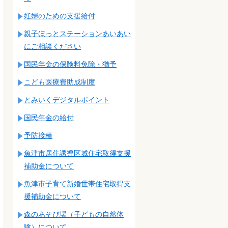
妊婦のための支援給付
親子ほっとステーションあいあい
にご相談ください
国民年金の保険料免除・猶予
こども医療費助成制度
とみいくデジタルポイント
国民年金の給付
予防接種
魚津市居住誘導区域住宅取得支援
補助金について
魚津市子育て新婚世帯住宅取得支
援補助金について
森のあそび場（子どもの自然体
験）について