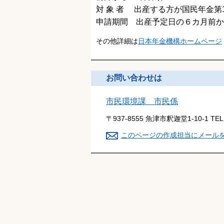
対 象 者 出産する方が国民年金第
申請期間 出産予定
日の６カ月前か
その他詳細は
日本年金機構ホームページ
お問い合わせは
市民環境課 市民係
〒937-8555 魚津市釈迦堂1-10-1
TE
このページの作成担当にメール