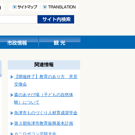
関連情報
【開催終了】教育のあり方 意見
交換会
森のあそび場（子どもの自然体
験）について
魚津市ものづくり人材育成奨学金
第３期魚津市教育振興基本計画
カニロボコン北陸大会