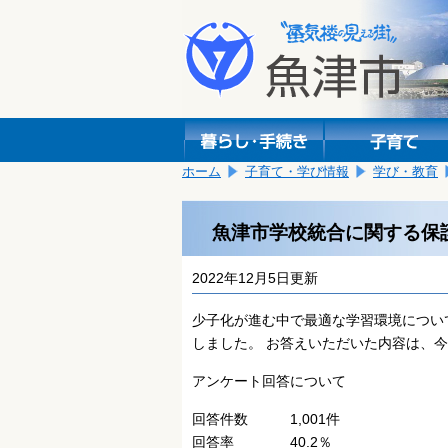
本
こ
文
こ
へ
か
移
ら
動
本
し
文
ま
で
す。
す。
ホーム
子育て・学び情報
学び・教育
魚津市学校統合に関する保
2022年12月5日更新
少子化が進む中で最適な学習環境につい
しました。 お答えいただいた内容は、
アンケート回答について
回答件数 1,001件
回答率 40.2％