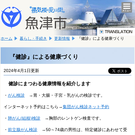
本
こ
文
togg
navi
こ
へ
か
移
ら
動
本
し
ホーム
暮らし・手続き
更新情報
『健診』による健康づくり
文
ま
で
す。
す。
『健診』による健康づくり
2024年4月1日更新
健診にまつわる健康情報を紹介します
・
がん検診
→胃・大腸・子宮・乳がんの検診です。
インターネット予約はこちら→
集団がん検診ネット予約
・
肺がん(結核)検診
→胸部のレントゲン検査です。
・
前立腺がん検診
→50～74歳の男性は、特定健診にあわせて受