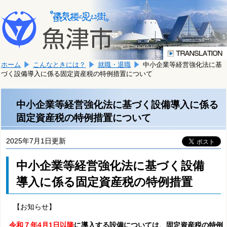
本
こ
文
こ
へ
か
移
ら
動
本
し
ホーム
こんなときには？
就職・退職
中小企業等経営強化法に基
文
ま
づく設備導入に係る固定資産税の特例措置について
で
す。
す。
中小企業等経営強化法に基づく設備導入に係る
固定資産税の特例措置について
2025年7月1日更新
中小企業等経営強化法に基づく設備
導入に係る固定資産税の特例措置
【お知らせ】
令和７年4月1日以降
に導入する設備については、固定資産税の特例