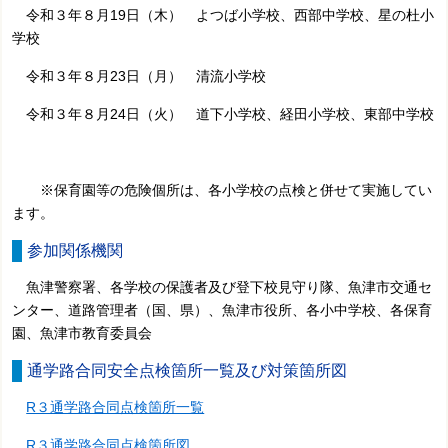
令和３年８月19日（木）
よつば小学校、
西部中学校、
星の杜小
学校
令和３年８月23日（月）
清流小学校
令和３年８月24日（火）
道下小学校
、
経田小学校、
東部中学校
※保育園等の危険個所は、各小学校の点検と併せて実施してい
ます。
参加関係機関
魚津警察署、各学校の保護者及び登下校見守り隊、魚津市交通セ
ンター、道路管理者（国、県）、魚津市役所、各小中学校、各保育
園、魚津市教育委員会
通学路合同安全点検箇所一覧及び対策箇所図
R３通学路合同点検箇所一覧
R３通学路合同点検箇所図