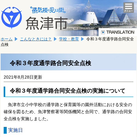
本
こ
文
togg
navi
こ
へ
か
移
ら
動
本
し
ホーム
こんなときには？
学校・教育
令和３年度通学路合同安全
文
ま
点検
で
す。
す。
令和３年度通学路合同安全点検
2021年8月28日更新
令和３年度通学路合同安全点検の実施について
魚津市立小中学校の通学路と保育園等の園外活動における安全の
確保を図るため、魚津警察署等関係機関と合同で、通学路の合同安
全点検を実施しました。
実施日