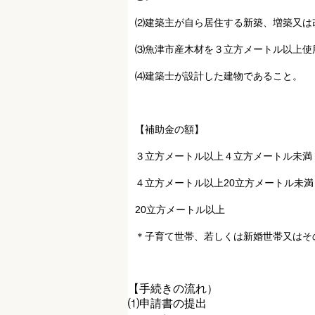
⑵建築主が自ら居住する新築、増築又は
⑶魚津市産木材を３立方メートル以上使
⑷建築士が設計した建物であること。
【補助金の額】
３立方メートル以上４立方メートル未満
４立方メートル以上20立方メートル未
20立方メートル以上 ・・
＊子育て世帯、若しくは新婚世帯又はそ
【手続きの流れ）
⑴申請書の提出