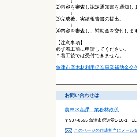
↓
⑵内容を審査し認定通知書を通知し
↓
⑶完成後、実績報告書の提出。
↓
⑷内容を審査し、補助金を交付しま
【注意事項】
必ず着工前に申請してください。
＊着工後では受付できません。
魚津市産木材利用促進事業補助金交
お問い合わせは
農林水産課 業務林政係
〒937-8555 魚津市釈迦堂1-10-1
TE
このページの作成担当にメール