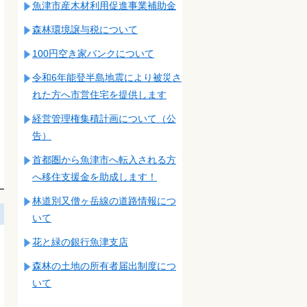
魚津市産木材利用促進事業補助金
森林環境譲与税について
100円空き家バンクについて
令和6年能登半島地震により被災さ
れた方へ市営住宅を提供します
経営管理権集積計画について（公
告）
首都圏から魚津市へ転入される方
へ移住支援金を助成します！
林道別又僧ヶ岳線の道路情報につ
いて
花と緑の銀行魚津支店
森林の土地の所有者届出制度につ
いて