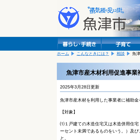
本
こ
文
こ
へ
か
移
ら
動
本
し
文
ま
で
す。
す。
ホーム
こんなときには？
相談
魚
魚津市産木材利用促進事業
2025年3月28日更新
魚津市産木材を利用した事業者に補助金
【対象】
⑴１戸建ての木造住宅又は木造併用住宅
ーセント未満であるものをいう。）及び
と。