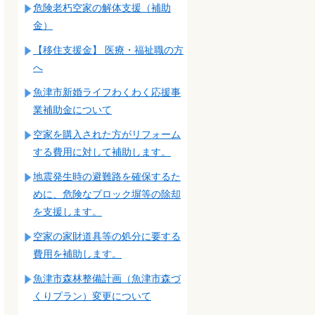
危険老朽空家の解体支援（補助
金）
【移住支援金】 医療・福祉職の方
へ
魚津市新婚ライフわくわく応援事
業補助金について
空家を購入された方がリフォーム
する費用に対して補助します。
地震発生時の避難路を確保するた
めに、危険なブロック塀等の除却
を支援します。
空家の家財道具等の処分に要する
費用を補助します。
魚津市森林整備計画（魚津市森づ
くりプラン）変更について