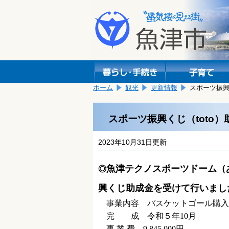
本
こ
文
こ
へ
か
移
ら
動
本
し
文
ま
で
す。
す。
ホーム
観光
更新情報
スポーツ振興
スポーツ振興くじ（toto
2023年10月31日更新
魚津テクノスポーツドーム（
◎
興くじ助成金を受けて行いまし
事業内容 バスケットゴール購入
完 成 令和５年10月
事 業 費 9,845,000円