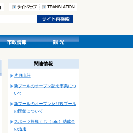
関連情報
片貝山荘
新プールのオープン記念事業につ
いて
新プールのオープン及び現プール
の閉館について
スポーツ振興くじ（toto）助成金
の活用