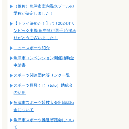
（仮称）魚津市室内温水プールの
愛称が決定しました！
【トライ決めた！】パリ2024オリ
ンピック出場 田中笑伊選手 応援あ
りがとうございました！
ニュースポーツ紹介
魚津市コンベンション開催補助金
申請書
スポーツ関連団体等リンク一覧
スポーツ振興くじ（toto）助成金
の活用
魚津市スポーツ競技大会出場奨励
金について
魚津市スポーツ推進審議会につい
て