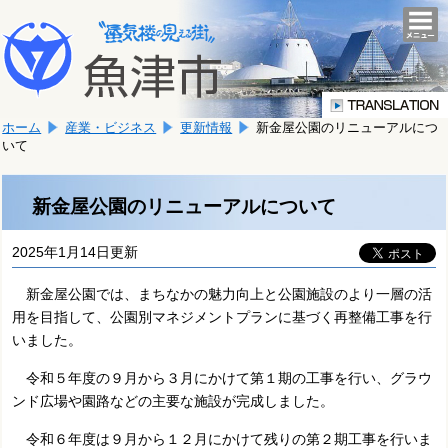
本
こ
文
togg
navi
こ
へ
か
移
ら
動
本
し
ホーム
産業・ビジネス
更新情報
新金屋公園のリニューアルにつ
文
ま
いて
で
す。
す。
新金屋公園のリニューアルについて
2025年1月14日更新
新金屋公園では、まちなかの魅力向上と公園施設のより一層の活
用を目指して、公園別マネジメントプランに基づく再整備工事を行
いました。
令和５年度の９月から３月にかけて第１期の工事を行い、グラウ
ンド広場や園路などの主要な施設が完成しました。
令和６年度は９月から１２月にかけて残りの第２期工事を行いま