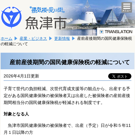
本
こ
文
togg
navi
こ
へ
か
移
ら
動
本
し
ホーム
産業・ビジネス
更新情報
産前産後期間の国民健康保険税
文
ま
の軽減について
で
す。
す。
産前産後期間の国民健康保険税の軽減について
2026年4月1日更新
子育て世代の負担軽減、次世代育成支援等の観点から、出産する予
定がある国民健康保険の被保険者又は出産した被保険者の産前産後
期間相当分の国民健康保険税が軽減される制度です。
対象となる人
魚津市国民健康保険の被保険者で、出産（予定）日が令和５年11
月１日以降の方