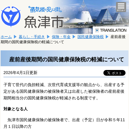
本
こ
文
togg
navi
こ
へ
か
移
ら
動
本
し
ホーム
暮らし・手続き
保険・年金
国民健康保険税
産前産後
文
ま
期間の国民健康保険税の軽減について
で
す。
す。
産前産後期間の国民健康保険税の軽減について
2026年4月1日更新
子育て世代の負担軽減、次世代育成支援等の観点から、出産する予
定がある国民健康保険の被保険者又は出産した被保険者の産前産後
期間相当分の国民健康保険税が軽減される制度です。
対象となる人
魚津市国民健康保険の被保険者で、出産（予定）日が令和５年11
月１日以降の方