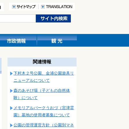
関連情報
下村木２号公園、金浦公園遊具リ
ニューアルについて
森のあそび場（子どもの自然体
験）について
メモリアルパークうおづ（宮津霊
園）墓地の使用者募集について
公園の管理運営方針（公園別マネ