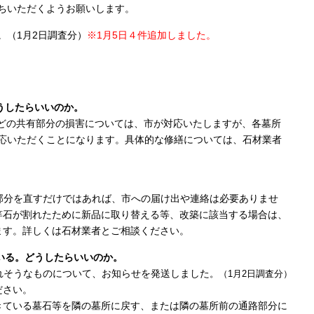
ちいただくようお願いします。
（1月2日調査分）
※1月5日４件追加しました。
うしたらいいのか。
などの共有部分の損害については、市が対応いたしますが、各墓所
いただくことになります。具体的な修繕については、石材業者
部分を直すだけではあれば、市への届け出や連絡は必要ありませ
石が割れたために新品に取り替える等、改築に該当する場合は、
す。詳しくは石材業者とご相談ください。
いる。どうしたらいいのか。
れそうなものについて、お知らせを発送しました
。（1月2日調査
分）
ださい。
ている墓石等を隣の墓所に戻す、または隣の墓所前の通路部分に