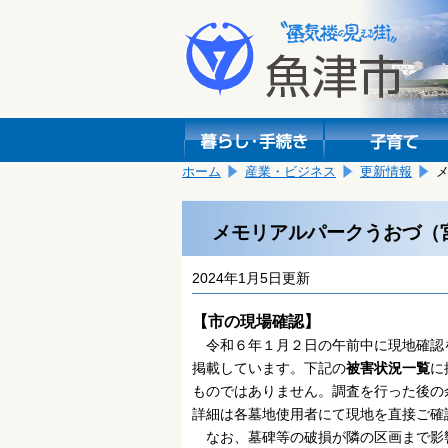
本
こ
文
こ
へ
か
移
ら
動
本
し
文
ま
で
す。
す。
ホーム
産業・ビジネス
更新情報
メモリアルパークうおづ（
2024年1月5日更新
【市の現場確認】
令和６年１月２日の午前中に現地確認
掲載しています。下記の
被害状況一覧
に
ものではありません。調査を行った後の
詳細は各墓地使用者にて現地を直接ご確
なお、
墓碑等の破損が隣の区画まで影