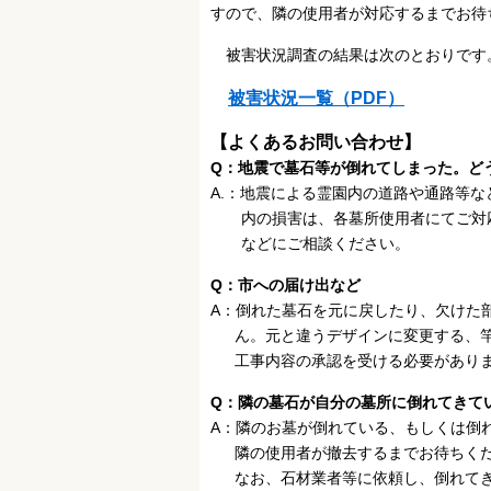
すので、
隣の使用者が対応するまでお待
被害状況調査の結果は次のとおりです。
被害状況一覧（PDF）
【よくあるお問い合わせ】
Q：地震で墓石等が倒れてしまった。ど
A.：地震による霊園内の道路や通路等
内の損害は、各墓所使用者にてご対応
などにご相談ください。
Q：市への届け出など
A：倒れた墓石を元に戻したり、欠けた
ん。元と違うデザインに変更する、竿
工事内容の承認を受ける必要がありま
Q：隣の墓石が自分の墓所に倒れてきて
A：隣のお墓が倒れている、もしくは倒
隣の使用者が撤去するまでお待ちく
なお、石材業者等に依頼し、倒れてき