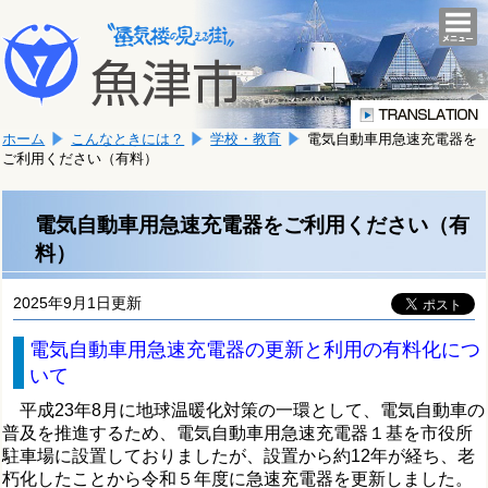
本
こ
文
togg
navi
こ
へ
か
移
ら
動
本
し
ホーム
こんなときには？
学校・教育
電気自動車用急速充電器を
文
ま
ご利用ください（有料）
で
す。
す。
電気自動車用急速充電器をご利用ください（有
料）
2025年9月1日更新
電気自動車用急速充電器の更新と利用の有料化につ
いて
平成23年8月に地球温暖化対策の一環として、電気自動車の
普及を推進するため、電気自動車用急速充電器１基を市役所
駐車場に設置しておりましたが、設置から約12年が経ち、老
朽化したことから令和５年度に急速充電器を更新しました。