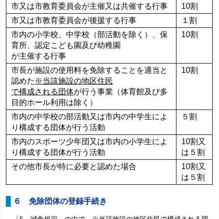
市又は市教育委員会が主催又は共催する行事
10割
市又は市教育委員会が後援する行事
１割
市内の小学校、中学校（部活動を除く）、保
10割
育所、認定こども園及び幼稚園
が主催する行事
市長が施設の使用料を免除することを適当と
10割
認めた
※当該施設の地区住民
で
構成される団体
が行う事業（体育館及び多
目的ホール利用は除く）
市内の中学校の部活動又は市内の中学生によ
５割
り構成する団体が行う活動
市内のスポーツ少年団又は市内の小学生によ
10割又
り構成する団体が行う活動
は５割
その他市長が特に必要と認めた場合
10割又
は５割
６ 免除団体の登録手続き