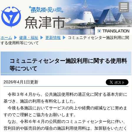
本
こ
文
togg
navi
こ
へ
か
移
ら
動
本
し
ホーム
健康・福祉
更新情報
コミュニティセンター施設利用に関
文
ま
する使用料等について
で
す。
す。
コミュニティセンター施設利用に関する使用料
等について
2026年4月1日更新
令和３年４月から、公共施設使用料の適正化に関する基本方針に
基づき、施設の利用を有料化しました。
今後も各施設においてサービスの向上や経費の縮減などに努めま
すのでご理解とご協力をお願いします。
なお、令和６年４月の公民館のコミュニティセンター化に伴い、
営利目的や販売目的の場合の施設利用使用料は、加算額をいただく