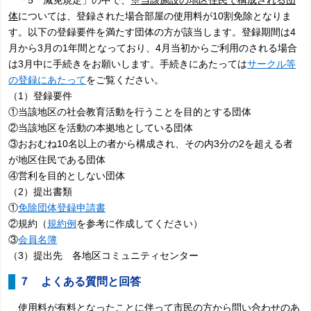
「5 減免規定」の中で、
※
当該施設の地区住民で構成される団
体
については、登録された場合部屋の使用料が10割免除となりま
す。以下の登録要件を満たす団体の方が該当します。登録期間は4
月から3月の1年間となっており、4月当初からご利用のされる場合
は3月中に手続きをお願いします。手続きにあたっては
サークル等
の登録にあたって
をご覧ください。
（1）登録要件
①当該地区の社会教育活動を行うことを目的とする団体
②当該地区を活動の本拠地としている団体
③おおむね10名以上の者から構成され、その内3分の2を超える者
が地区住民である団体
④営利を目的としない団体
（2）提出書類
①
免除団体登録申請書
②規約（
規約例
を参考に作成してください）
③
会員名簿
（3）提出先 各地区コミュニティセンター
７ よくある質問と回答
使用料が有料となったことに伴って市民の方から問い合わせのあ