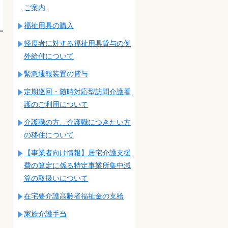
ご案内
福祉用具の購入
軽度者に対する福祉用具貸与の例
外給付について
緊急通報装置の貸与
定期巡回・随時対応型訪問介護看
護のご利用について
介護職の方、介護職につきたい方
の移住について
【事業者向け情報】居宅介護支援
費の算定に係る特定事業所集中減
算の取扱いについて
在宅要介護高齢者福祉金の支給
家族介護手当