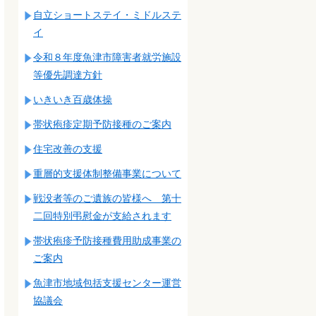
自立ショートステイ・ミドルステ
イ
令和８年度魚津市障害者就労施設
等優先調達方針
いきいき百歳体操
帯状疱疹定期予防接種のご案内
住宅改善の支援
重層的支援体制整備事業について
戦没者等のご遺族の皆様へ 第十
二回特別弔慰金が支給されます
帯状疱疹予防接種費用助成事業の
ご案内
魚津市地域包括支援センター運営
協議会