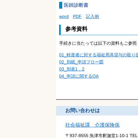
医師診断書
word
PDF
記入例
参考資料
手続きに当たっては以下の資料もご参照
01_軽度者に対する福祉用具貸与の取り
02_別紙_申請フロー図
03_別表1，2
04_申請に関するQA
お問い合わせは
社会福祉課 介護保険係
〒937-8555 魚津市釈迦堂1-10-1
TE