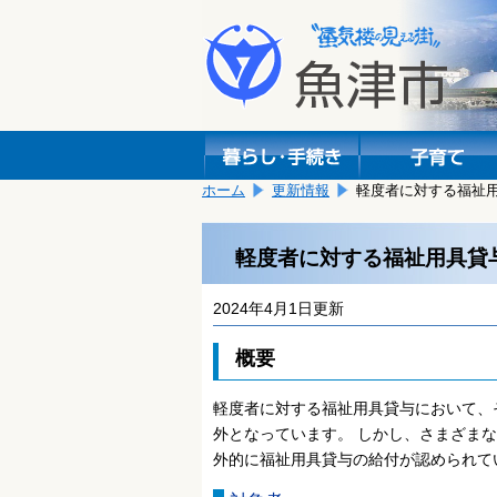
本
こ
文
こ
へ
か
移
ら
動
本
し
文
ま
で
す。
す。
ホーム
更新情報
軽度者に対する福祉
軽度者に対する福祉用具貸
2024年4月1日更新
概要
軽度者に対する福祉用具貸与において、
外となっています。 しかし、さまざま
外的に福祉用具貸与の給付が認められて