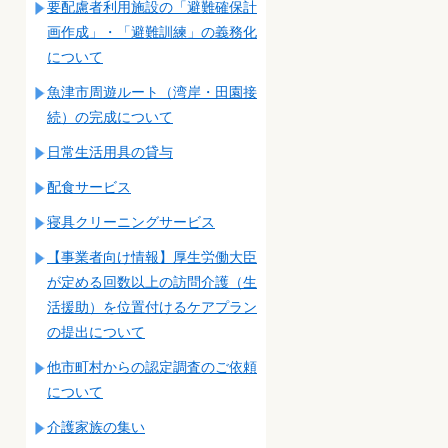
要配慮者利用施設の「避難確保計
画作成」・「避難訓練」の義務化
について
魚津市周遊ルート（湾岸・田園接
続）の完成について
日常生活用具の貸与
配食サービス
寝具クリーニングサービス
【事業者向け情報】厚生労働大臣
が定める回数以上の訪問介護（生
活援助）を位置付けるケアプラン
の提出について
他市町村からの認定調査のご依頼
について
介護家族の集い