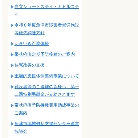
自立ショートステイ・ミドルステ
イ
令和８年度魚津市障害者就労施設
等優先調達方針
いきいき百歳体操
帯状疱疹定期予防接種のご案内
住宅改善の支援
重層的支援体制整備事業について
戦没者等のご遺族の皆様へ 第十
二回特別弔慰金が支給されます
帯状疱疹予防接種費用助成事業の
ご案内
魚津市地域包括支援センター運営
協議会