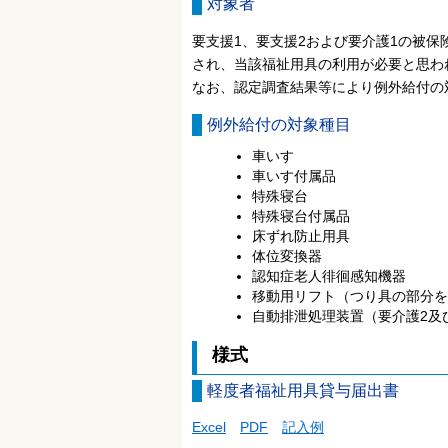
対象者
要支援1、要支援2および要介護1の被
され、当該福祉用具の利用が必要と思わ
なお、認定調査結果等により例外給付の
例外給付の対象種目
車いす
車いす付属品
特殊寝台
特殊寝台付属品
床ずれ防止用具
体位変換器
認知症老人徘徊感知機器
移動用リフト（つり具の部分を
自動排泄処理装置（要介護2及
様式
軽度者福祉用具貸与届出書
Excel
PDF
記入例