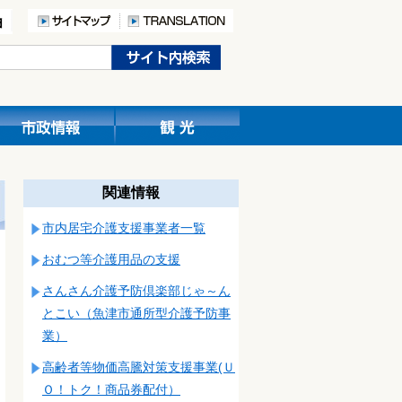
関連情報
市内居宅介護支援事業者一覧
おむつ等介護用品の支援
さんさん介護予防倶楽部じゃ～ん
とこい（魚津市通所型介護予防事
業）
高齢者等物価高騰対策支援事業(Ｕ
Ｏ！トク！商品券配付）