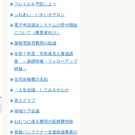
フレイルを予防しよう
ふれあい・いきいきサロン
電子申請届出システムの受付開始
について（事業者向け）
屋根雪除雪費用の助成
令和７年度 市民後見人養成講
座 ～基礎研修・フォローアップ
研修～
住宅改修費の支給
「人生会議」してみませんか
老人クラブ
地域ケア会議
おむつに係る費用の医療費控除
骨髄バンクドナー支援助成事業の