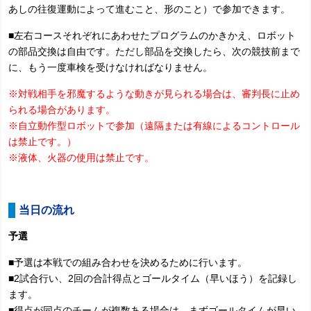
あしの往復運動によって進むこと、形のこと）で参加できます。
■左右コースそれぞれにあわせたプログラムのかきかえ、ロボット
の部品交換は自由です。ただし部品を交換したら、次の競技前まで
に、もう一度車検を受けなければなりません。
※対戦相手を邪魔するような動きが見られる場合は、審判長に止め
られる場合があります。
※自立動作型ロボットで参加（遠隔または有線によるコントロール
は禁止です。）
※液体、火器の使用は禁止です。
当日の流れ
予選
■予選は本戦での組み合わせを決めるために行います。
■2試合行い、2回の合計得点とゴールタイム（早いほう）を記録し
ます。
■得点が同点のチームが複数ある場合は、まずゴールタイムが早い