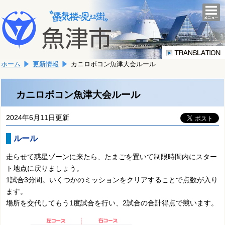
本
こ
文
togg
navi
こ
へ
か
移
ら
動
本
し
ホーム
更新情報
カニロボコン魚津大会ルール
文
ま
で
す。
す。
カニロボコン魚津大会ルール
2024年6月11日更新
ルール
走らせて惑星ゾーンに来たら、たまごを置いて制限時間内にスター
ト地点に戻りましょう。
1試合3分間。いくつかのミッションをクリアすることで点数が入り
ます。
場所を交代してもう1度試合を行い、2試合の合計得点で競います。