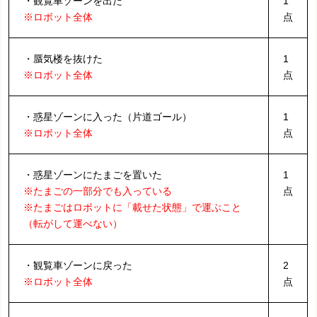
・観覧車ゾーンを出た
1
※ロボット全体
点
・蜃気楼を抜けた
1
※ロボット全体
点
・惑星ゾーンに入った（片道ゴール）
1
※ロボット全体
点
・惑星ゾーンにたまごを置いた
1
※たまごの一部分でも入っている
点
※たまごはロボットに「載せた状態」で運ぶこと
（転がして運べない）
・観覧車ゾーンに戻った
2
※ロボット全体
点