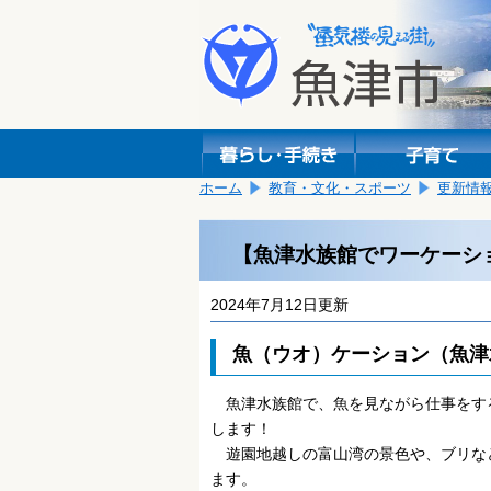
本
こ
文
こ
へ
か
移
ら
動
本
し
文
ま
で
す。
す。
ホーム
教育・文化・スポーツ
更新情
【魚津水族館でワーケーシ
2024年7月12日更新
魚（ウオ）ケーション（魚津
魚津水族館で、魚を見ながら仕事をす
します！
遊園地越しの富山湾の景色や、ブリな
ます。