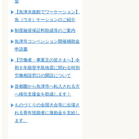
金
【魚津水族館でワーケーション】
魚（ウオ）ケーションのご紹介
制度融資保証料助成等のご案内
魚津市コンベンション開催補助金
申請書
【労働者・事業主の皆さまへ】令
和６年能登半島地震に関わる特別
労働相談窓口の開設について
首都圏から魚津市へ転入される方
へ移住支援金を助成します！
ものづくりの全国大会等に出場さ
れる青年技能者に激励金を支給し
ます。