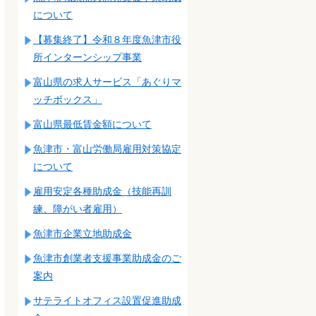
について
【募集終了】令和８年度魚津市役
所インターンシップ事業
富山県の求人サービス「あぐりマ
ッチボックス」
富山県最低賃金額について
魚津市・富山労働局雇用対策協定
について
雇用安定各種助成金（技能再訓
練、障がい者雇用）
魚津市企業立地助成金
魚津市創業者支援事業助成金のご
案内
サテライトオフィス設置促進助成