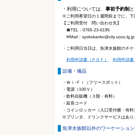
・利用については、
事前予約制
と
※ご利用希望日の１週間前までに、下
【ご利用受付 問い合わせ先】
☎TEL：0765-23-6195
✉Mail：syokokanko@city.uozu.lg.jp
・ご利用日当日は、魚津水族館のチケ
利用申請書（ＰＤＦ）
利用申請書
設備・備品
・Ｗｉ-Ｆｉ（フリースポット）
・電源（100Ｖ）
・飲料自販機（３階・有料）
・延長コード
・コインロッカー（入口受付横・有料
※プリンタ、ドリンクサービスはあり
魚津水族館以外のワーケーショ