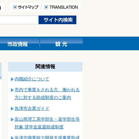
関連情報
内職紹介について
市内で事業をされる方、働かれる
方に対する助成制度のご案内
魚津市企業ガイド
富山県理工系学部生・薬学部生等
対象 奨学金返還助成制度
魚津市職業能力開発支援事業助成