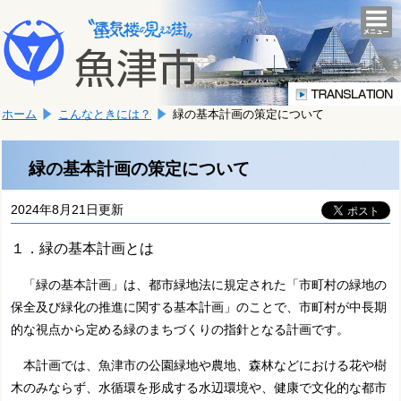
本
こ
文
togg
navi
こ
へ
か
移
ら
動
本
し
ホーム
こんなときには？
緑の基本計画の策定について
文
ま
で
す。
す。
緑の基本計画の策定について
2024年8月21日更新
１．緑の基本計画とは
「緑の基本計画」は、都市緑地法に規定された「市町村の緑地の
保全及び緑化の推進に関する基本計画」のことで、市町村が中長期
的な視点から定める緑のまちづくりの指針となる計画です。
本計画では、魚津市の公園緑地や農地、森林などにおける花や樹
木のみならず、水循環を形成する水辺環境や、健康で文化的な都市