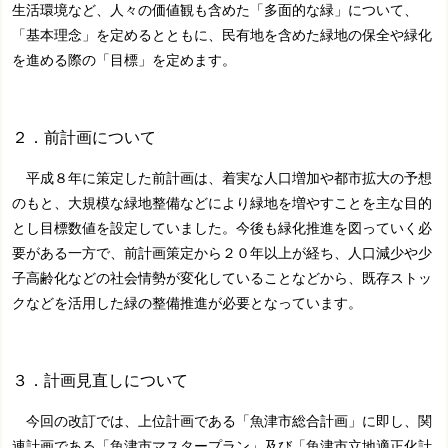
生活環境など、人々の価値観も含めた「多面的な緑」について、
「基本理念」を定めるとともに、民有地を含めた緑地の保全や緑化
を進める際の「目標」を定めます。
２．前計画について
平成８年に策定した前計画は、着実な人口増加や都市拡大の予想
のもと、大規模な緑地整備などにより緑地を増やすことを主な目的
とし目標数値を設定していました。今後も緑化推進を図っていく必
要がある一方で、前計画策定から２０年以上が経ち、人口減少や少
子高齢化などの社会情勢が変化していることなどから、既存ストッ
クなどを活用した緑の整備推進が必要となっています。
３．計画見直しについて
今回の改訂では、上位計画である「魚津市総合計画」に即し、関
連計画である「魚津市マスタープラン」及び「魚津市立地適正化計