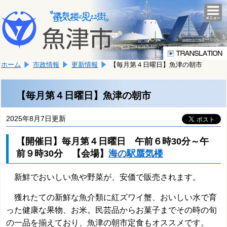
本
こ
文
togg
navi
こ
へ
か
移
ら
動
本
し
ホーム
市政情報
更新情報
【毎月第４日曜日】魚津の朝市
文
ま
で
す。
す。
【毎月第４日曜日】魚津の朝市
2025年8月7日更新
【開催日】毎月第４日曜日 午前６時30分～午
前９時30分 【会場】
海の駅蜃気楼
新鮮でおいしい魚や野菜が、安価で販売されます。
獲れたての新鮮な魚介類に紅ズワイ蟹、おいしい水で育
った健康な果物、お米。民芸品からお菓子までその時の旬
の一品を揃えており、
魚津の朝市定食もオススメです。