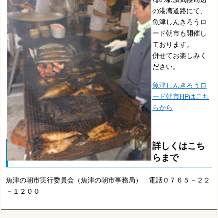
の港湾道路にて、
魚津しんきろうロ
ード朝市も開催し
ております。
併せてお楽しみく
ださい。
魚津しんきろうロ
ード朝市HPはこち
らから
詳しくはこち
らまで
魚津の朝市実行委員会（魚津の朝市事務局） 電話０７６５－２２
－１２００