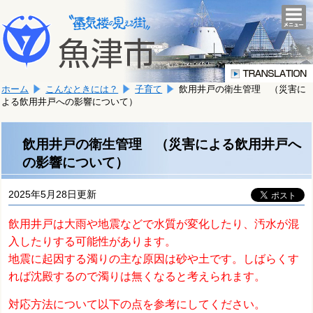
本
こ
文
togg
navi
こ
へ
か
移
ら
動
本
し
ホーム
こんなときには？
子育て
飲用井戸の衛生管理 （災害に
文
ま
よる飲用井戸への影響について）
で
す。
す。
飲用井戸の衛生管理 （災害による飲用井戸へ
の影響について）
2025年5月28日更新
飲用井戸は大雨や地震などで水質が変化したり、汚水が混
入したりする可能性があります。
地震に起因する濁りの主な原因は砂や土です。しばらくす
れば沈殿するので濁りは無くなると考えられます。
対応方法について以下の点を参考にしてください。