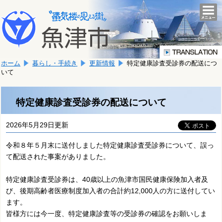
本
こ
文
togg
navi
こ
へ
か
移
ら
動
本
し
ホーム
暮らし・手続き
更新情報
特定健康診査受診券の配送につ
文
ま
いて
で
す。
す。
特定健康診査受診券の配送について
2026年5月29日更新
令和８年５月末に送付しました特定健康診査受診券について、誤っ
て配送された事案がありました。
特定健康診査受診券は、40歳以上の魚津市国民健康保険加入者及
び、後期高齢者医療制度加入者の合計約12,000人の方に送付してい
ます。
皆様方には今一度、特定健康診査等の受診券の確認をお願いしま