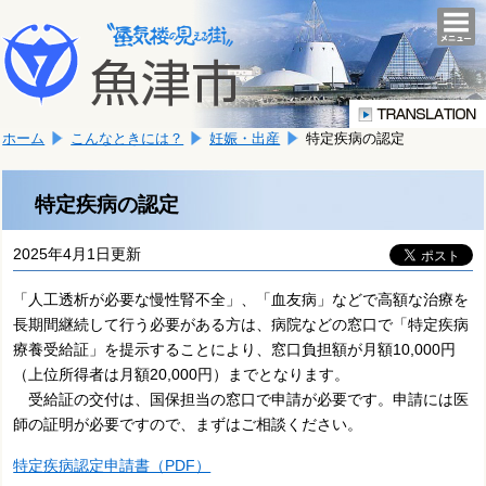
本
こ
文
togg
navi
こ
へ
か
移
ら
動
本
し
ホーム
こんなときには？
妊娠・出産
特定疾病の認定
文
ま
で
す。
す。
特定疾病の認定
2025年4月1日更新
「人工透析が必要な慢性腎不全」、「血友病」などで高額な治療を
長期間継続して行う必要がある方は、病院などの窓口で「特定疾病
療養受給証」を提示することにより、窓口負担額が月額10,000円
（上位所得者は月額20,000円）までとなります。
受給証の交付は、国保担当の窓口で申請が必要です。申請には医
師の証明が必要ですので、まずはご相談ください。
特定疾病認定申請書（PDF）