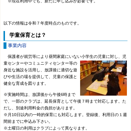
※現在利用中でも、新たに申し込みが必要です。
以下の情報は令和７年度時点のものです。
学童保育とは？
事業内容
保護者が就労等により昼間家庭にいない小学生の児童に対し、児
童センターやコミュニティセンター
等の
身近な施設を活用し、放課後に適切な遊
びや生活の場を提供して、児童の保護と
健全な育成を図ります。
※実施時間は、放課後から午後6時まで
で、一部のクラブは、延長保育として午後７時まで対応します。た
だし、別途利用料金の負担があります。
※月10日以内の一時的保育にも対応します。登録後、利用日の１週
間前までに申込み下さい。
※土曜日の利用はクラブによって異なります。