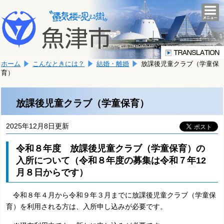
本
こ
文
togg
navi
こ
へ
か
移
ら
動
本
し
ホーム
こんなときには？
結婚・離婚
放課後児童クラブ（学童保
文
ま
育）
で
す。
す。
放課後児童クラブ（学童保育）
2025年12月8日更新
令和８年度 放課後児童クラブ（学童保育）の
入所について（令和８年度の募集は令和７年12
月８日からです）
令和８年４月から令和９年３月までに放課後児童クラブ（学童保
育）を利用される方は、入所申し込みが必要です。