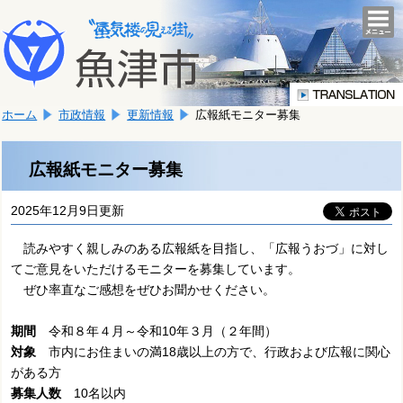
本
こ
文
togg
navi
こ
へ
か
移
ら
動
本
し
ホーム
市政情報
更新情報
広報紙モニター募集
文
ま
で
す。
す。
広報紙モニター募集
2025年12月9日更新
読みやすく親しみのある広報紙を目指し、「広報うおづ」に対し
てご意見をいただけるモニターを募集しています。
ぜひ率直なご感想をぜひお聞かせください。
期間
令和８年４月～令和10年３月（２年間）
対象
市内にお住まいの満18歳以上の方で、行政および広報に関心
がある方
募集人数
10名以内