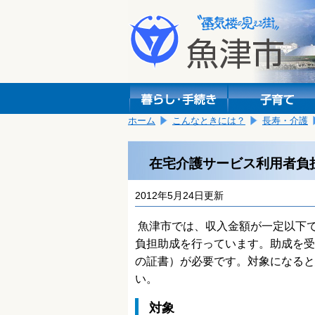
本
こ
文
こ
へ
か
移
ら
動
本
し
文
ま
で
す。
す。
ホーム
こんなときには？
長寿・介護
在宅介護サービス利用者負
2012年5月24日更新
魚津市では、収入金額が一定以下
負担助成を行っています。助成を受
の証書）が必要です。対象になると
い。
対象