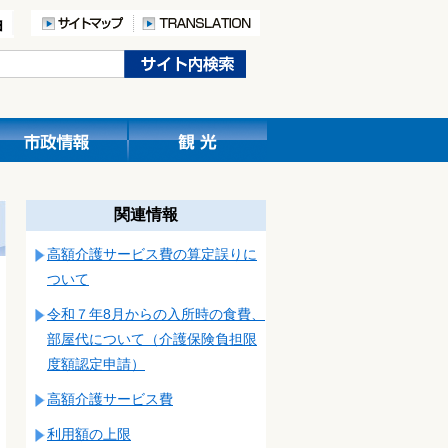
関連情報
高額介護サービス費の算定誤りに
ついて
令和７年8月からの入所時の食費、
部屋代について（介護保険負担限
度額認定申請）
高額介護サービス費
利用額の上限