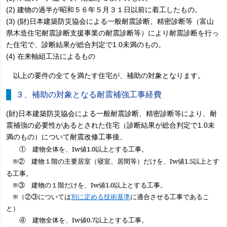
(2) 建物の過半が昭和５６年５月３１日以前に着工したもの。
(3) (財)日本建築防災協会による一般耐震診断、精密診断等（富山
県木造住宅耐震診断支援事業の耐震診断等）により耐震診断を行っ
た住宅で、診断結果が総合判定で1.0未満のもの。
(4) 在来軸組工法によるもの
以上の要件の全てを満たす住宅が、補助の対象となります。
３、補助の対象となる耐震補強工事経費
(財)日本建築防災協会による一般耐震診断、精密診断等により、耐
震補強の必要性があるとされた住宅（診断結果が総合判定で1.0未
満のもの）について耐震改修工事後、
① 建物全体を、
Iw
値
1.0
以上とする工事。
※② 建物１階の主要居室（寝室、居間等）だけを、
Iw
値
1.5
以上とす
る工事。
※③ 建物の１階だけを、
Iw
値
1.0
以上とする工事。
※（②③については
別に定める技術基準
に適合させる工事であるこ
と）
④ 建物全体を、Iw値0.7以上とする工事。