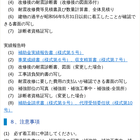
(4) 改修後の耐震診断書（改修後の図面添付）
(5) 耐震改修費等見積書及び数量計算書、全体見積り
(6) 建物の過半が昭和56年5月31日以前に着工したことが確認で
きる書面の写し
(7) 診断者資格証写し
実績報告時
(1)
補助金実績報告書（様式第５号）
(2)
事業成績書（様式第６号）、収支精算書（様式第７号）
(3) 改修後の耐震診断書、図面（変更した場合）
(4) 工事請負契約書の写し
(5) 耐震改修に要した費用の支払いが確認できる書面の写し
(6) 補強部位の写真（補強前・補強工事中・補強後-全箇所）
(7) 診断者資格証写し（変更した場合）
(8)
補助金請求書（様式第９号）、代理受領委任状（様式第10
号）
８、注意事項
(1) 必ず着工前に申請してください。