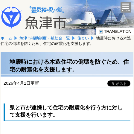
本
こ
文
togg
navi
こ
へ
か
移
ら
動
本
し
ホーム
魚津市補助制度・補助金一覧
住まい
地震時における木造
文
ま
住宅の倒壊を防ぐため、住宅の耐震化を支援します。
で
す。
す。
地震時における木造住宅の倒壊を防ぐため、住
宅の耐震化を支援します。
2026年4月1日更新
県と市が連携して住宅の耐震化を行う方に対し
て支援を行います。