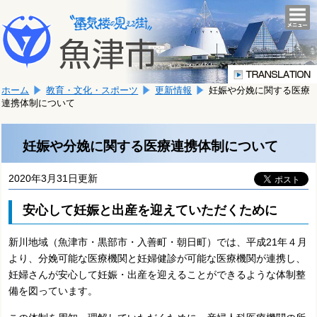
本
こ
文
togg
navi
こ
へ
か
移
ら
動
本
し
ホーム
教育・文化・スポーツ
更新情報
妊娠や分娩に関する医療
文
ま
連携体制について
で
す。
す。
妊娠や分娩に関する医療連携体制について
2020年3月31日更新
安心して妊娠と出産を迎えていただくために
新川地域（魚津市・黒部市・入善町・朝日町）では、平成21年４月
より、分娩可能な医療機関と妊婦健診が可能な医療機関が連携し、
妊婦さんが安心して妊娠・出産を迎えることができるような体制整
備を図っています。