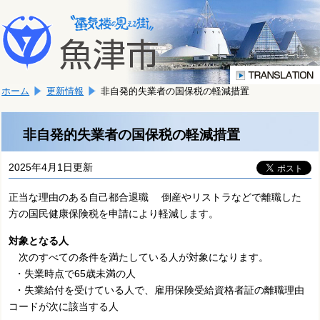
本
こ
文
こ
へ
か
移
ら
動
本
し
ホーム
更新情報
非自発的失業者の国保税の軽減措置
文
ま
で
す。
す。
非自発的失業者の国保税の軽減措置
2025年4月1日更新
正当な理由のある自己都合退職 倒産やリストラなどで離職した
方の国民健康保険税を申請により軽減します。
対象となる人
次のすべての条件を満たしている人が対象になります。
・失業時点で65歳未満の人
・失業給付を受けている人で、雇用保険受給資格者証の離職理由
コードが次に該当する人