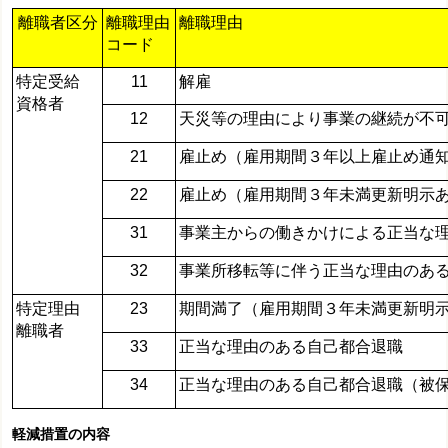
離職者区分
離職理由
離職理由
コード
特定受給
11
解雇
資格者
12
天災等の理由により事業の継続が不
21
雇止め（雇用期間３年以上雇止め通
22
雇止め（雇用期間３年未満更新明示
31
事業主からの働きかけによる正当な
32
事業所移転等に伴う正当な理由のあ
特定理由
23
期間満了（雇用期間３年未満更新明
離職者
33
正当な理由のある自己都合退職
34
正当な理由のある自己都合退職（被保
軽減措置の内容