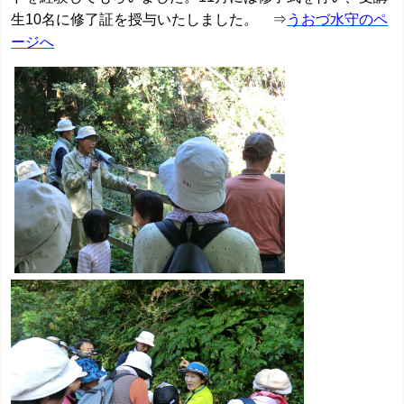
生10名に修了証を授与いたしました。 ⇒
うおづ水守のペ
ージへ