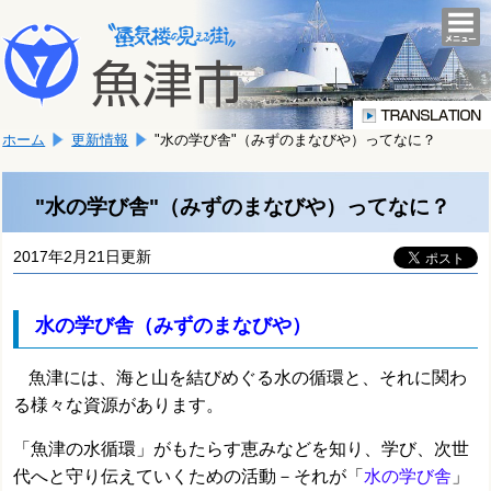
本
こ
文
togg
navi
こ
へ
か
移
ら
動
本
し
ホーム
更新情報
"水の学び舎"（みずのまなびや）ってなに？
文
ま
で
す。
す。
"水の学び舎"（みずのまなびや）ってなに？
2017年2月21日更新
水の学び舎（みずのまなびや）
魚津には、海と山を結びめぐる水の循環と、それに関わ
る様々な資源があります。
「魚津の水循環」がもたらす恵みなどを知り、学び、次世
代へと守り伝えていくための活動－それが「
水の学び舎
」