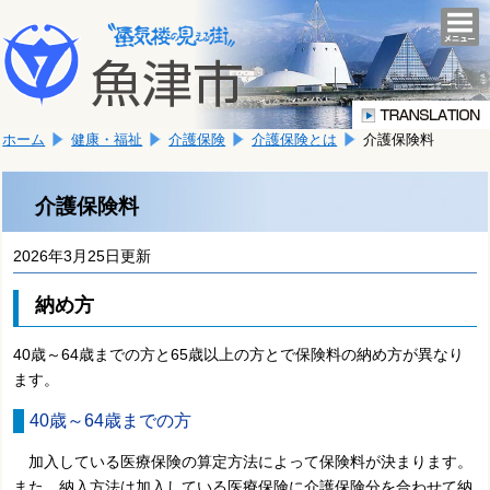
本
こ
文
togg
navi
こ
へ
か
移
ら
動
本
し
ホーム
健康・福祉
介護保険
介護保険とは
介護保険料
文
ま
で
す。
す。
介護保険料
2026年3月25日更新
納め方
40歳～64歳までの方と65歳以上の方とで保険料の納め方が異なり
ます。
40歳～64歳までの方
加入している医療保険の算定方法によって保険料が決まります。
また、納入方法は加入している医療保険に介護保険分を合わせて納