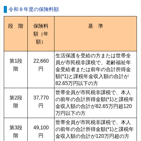
令和８年度の保険料額
段 階
保険料
基 準
額（年
額）
生活保護を受給の方または世帯全
第1段
22,660
員が市民税非課税で、老齢福祉年
階
円
金受給者または前年の合計所得金
額(*1)と課税年金収入額の合計が
82.65万円以下の方
世帯全員が市民税非課税で、本人
第2段
37,770
の
前年の合計所得金額(*1)と課税年
階
円
金収入額
の合計
が82.65万円超120
万円以下の方
世帯全員が市民税非課税で、本人
第3段
49,100
の
前年の合計所得金額(*1)と課税年
階
円
金収入額
の合計が120万円超の方