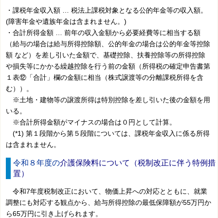
・課税年金収入額 … 税法上課税対象となる公的年金等の収入額。
(障害年金や遺族年金は含まれません。)
・合計所得金額 … 前年の収入金額から必要経費等に相当する額
（給与の場合は給与所得控除額、公的年金の場合は公的年金等控除
額 など）を差し引いた金額で、基礎控除、扶養控除等の所得控除
や損失等にかかる繰越控除を行う前の金額（所得税の確定申告書第
１表⑫「合計」欄の金額に相当（株式譲渡等の分離課税所得を含
む））。
※土地・建物等の譲渡所得は特別控除を差し引いた後の金額を用
いる。
※合計所得金額がマイナスの場合は０円として計算。
(*1) 第１段階から第５段階については、課税年金収入に係る所得
は含まれません。
令和８年度の
介護保険料について（税制改正に伴う特例措
置）
令和7年度税制改正において、物価上昇への対応とともに、就業
調整にも対応する観点から、給与所得控除の最低保障額が55万円か
ら65万円に引き上げられます。