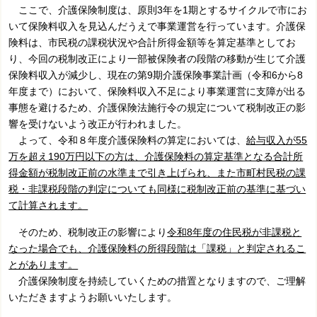
ここで、介護保険制度は、原則3年を1期とするサイクルで市にお
いて保険料収入を見込んだうえで事業運営を行っています。介護保
険料は、市民税の課税状況や合計所得金額等を算定基準としてお
り、今回の税制改正により一部被保険者の段階の移動が生じて介護
保険料収入が減少し、現在の第9期介護保険事業計画（令和6から8
年度まで）において、保険料収入不足により事業運営に支障が出る
事態を避けるため、介護保険法施行令の規定について税制改正の影
響を受けないよう改正が行われました。
よって、令和８年度介護保険料の算定においては、
給与収入が55
万を超え190万円以下の方は、介護保険料の算定基準となる合計所
得金額が税制改正前の水準まで引き上げられ、また市町村民税の課
税・非課税段階の判定についても同様に税制改正前の基準に基づい
て計算されます。
そのため、税制改正の影響により
令和8年度の住民税が非課税と
なった場合でも、介護保険料の所得段階は「課税」と判定されるこ
とがあります。
介護保険制度を持続していくための措置となりますので、ご理解
いただきますようお願いいたします。