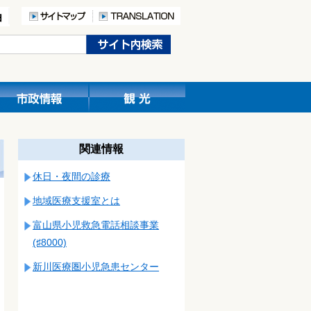
関連情報
休日・夜間の診療
地域医療支援室とは
富山県小児救急電話相談事業
(♯8000)
新川医療圏小児急患センター