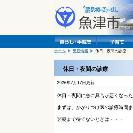
本
こ
文
こ
へ
か
移
ら
動
本
し
文
ま
で
す。
す。
ホーム
更新情報
休日・夜間の診療
休日・夜間の診療
2026年7月17日更新
休日・夜間に急に具合が悪くなった
まずは、かかりつけ医の診療時間ま
翌朝まで待てないときは・・・