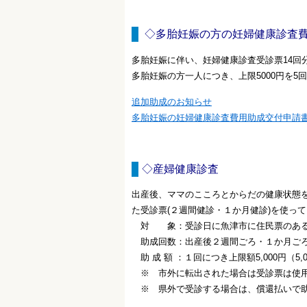
◇多胎妊娠の方の妊婦健康診査
多胎妊娠に伴い、妊婦健康診査受診票14回
多胎妊娠の方一人につき、上限5000円を5
追加助成のお知らせ
多胎妊娠の妊婦健康診査費用助成交付申請
◇産婦健康診査
出産後、ママのこころとからだの健康状態
た受診票(２週間健診・１か月健診)を使
対 象：受診日に魚津市に住民票のあ
助成回数：出産後２週間ごろ・１か月ご
助 成 額 ：１回につき上限額5,000円（
※ 市外に転出された場合は受診票は使用
※ 県外で受診する場合は、償還払いで助