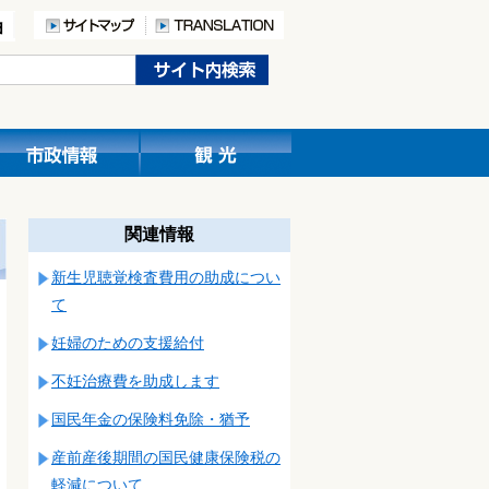
関連情報
新生児聴覚検査費用の助成につい
て
妊婦のための支援給付
不妊治療費を助成します
国民年金の保険料免除・猶予
産前産後期間の国民健康保険税の
軽減について