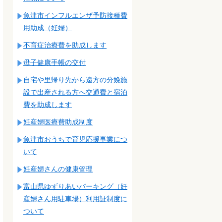
魚津市インフルエンザ予防接種費
用助成（妊婦）
不育症治療費を助成します
母子健康手帳の交付
自宅や里帰り先から遠方の分娩施
設で出産される方へ交通費と宿泊
費を助成します
妊産婦医療費助成制度
魚津市おうちで育児応援事業につ
いて
妊産婦さんの健康管理
富山県ゆずりあいパーキング（妊
産婦さん用駐車場）利用証制度に
ついて