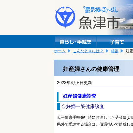
本
こ
文
こ
へ
か
移
ら
動
本
し
文
ま
で
す。
す。
ホーム
こんなときには？
相談
妊
妊産婦さんの健康管理
2023年4月6日更新
妊産婦健康診査
◇妊婦一般健康診査
母子健康手帳発行時にお渡しした受診票(1
県外で受診する場合は、償還払いで助成し