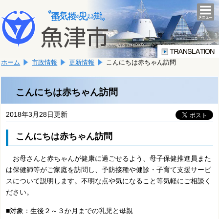
本
こ
文
togg
navi
こ
へ
か
移
ら
動
本
し
ホーム
市政情報
更新情報
こんにちは赤ちゃん訪問
文
ま
で
す。
す。
こんにちは赤ちゃん訪問
2018年3月28日更新
こんにちは赤ちゃん訪問
お母さんと赤ちゃんが健康に過ごせるよう、母子保健推進員また
は保健師等がご家庭を訪問し、予防接種や健診・子育て支援サービ
スについて説明します。不明な点や気になること等気軽にご相談く
ださい。
■対象：生後２～３か月までの乳児と母親