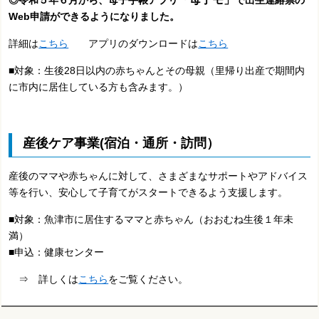
◎令和５年６月から、母子手帳アプリ
で出生連絡票の
Web申請ができるようになりました。
詳細は
こちら
アプリのダウンロードは
こちら
■対象：生後28日以内の赤ちゃんとその母親（里帰り出産で期間内
に市内に居住している方も含みます。）
産後ケア事業(宿泊・通所・訪問）
産後のママや赤ちゃんに対して、さまざまなサポートやアドバイス
等を行い、安心して子育てがスタートできるよう支援します。
■対象：魚津市に居住するママと赤ちゃん（おおむね生後１年未
満）
■申込：健康センター
⇒ 詳しくは
こちら
をご覧ください。