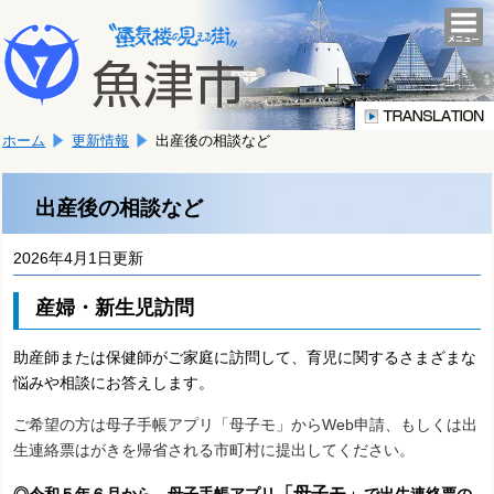
本
こ
文
togg
navi
こ
へ
か
移
ら
動
本
し
ホーム
更新情報
出産後の相談など
文
ま
で
す。
す。
出産後の相談など
2026年4月1日更新
産婦・新生児訪問
助産師または保健師がご家庭に訪問して、育児に関するさまざまな
悩みや相談にお答えします。
ご希望の方は母子手帳アプリ「母子モ」からWeb申請、もしくは出
生連絡票はがきを帰省される市町村に提出してください。
「母子モ」