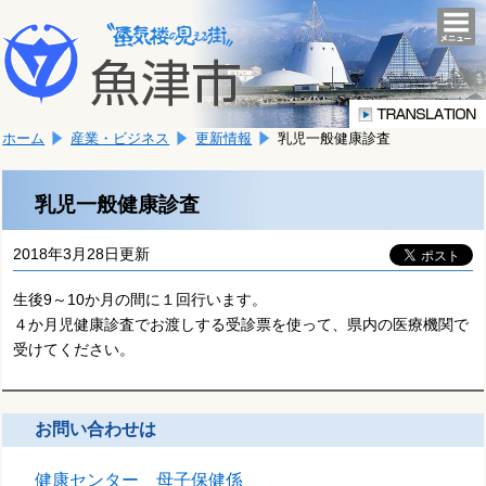
本
こ
文
togg
navi
こ
へ
か
移
ら
動
本
し
ホーム
産業・ビジネス
更新情報
乳児一般健康診査
文
ま
で
す。
す。
乳児一般健康診査
2018年3月28日更新
生後9～10か月の間に１回行います。
４か月児健康診査でお渡しする受診票を使って、県内の医療機関で
受けてください。
お問い合わせは
健康センター 母子保健係