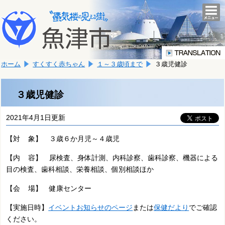
本
こ
文
togg
navi
こ
へ
か
移
ら
動
本
し
ホーム
すくすく赤ちゃん
１～３歳頃まで
３歳児健診
文
ま
で
す。
す。
３歳児健診
2021年4月1日更新
【対 象】 ３歳６か月児～４歳児
【内 容】 尿検査、身体計測、内科診察、歯科診察、機器による
目の検査、歯科相談、栄養相談、個別相談ほか
【会 場】 健康センター
【実施日時】
イベントお知らせのページ
または
保健だより
でご確認
ください。