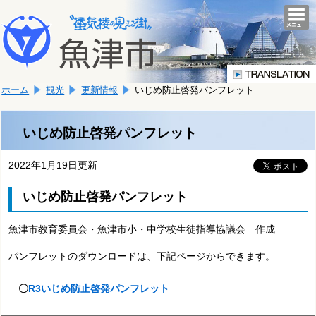
本
こ
文
togg
navi
こ
へ
か
移
ら
動
本
し
ホーム
観光
更新情報
いじめ防止啓発パンフレット
文
ま
で
す。
す。
いじめ防止啓発パンフレット
2022年1月19日更新
いじめ防止啓発パンフレット
魚津市教育委員会・魚津市小・中学校生徒指導協議会 作成
パンフレットのダウンロードは、下記ページからできます。
〇
R3いじめ防止啓発パンフレット